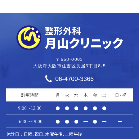
〒558-0003
大阪府大阪市住吉区長居3丁目8-5
06-4700-3366
診療時間
月
火
水
木
金
土
日・祝
9:00～12:30
●
●
●
●
●
●
―
16:30～19:00
●
●
●
―
●
―
―
休診日
日曜、祝日、木曜午後、土曜午後
…