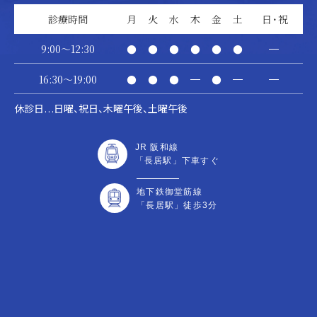
診療時間
月
火
水
木
金
土
日・祝
9:00～12:30
●
●
●
●
●
●
―
16:30～19:00
●
●
●
―
●
―
―
休診日
日曜、祝日、木曜午後、土曜午後
…
JR 阪和線
「長居駅」下車すぐ
地下鉄御堂筋線
「長居駅」徒歩3分