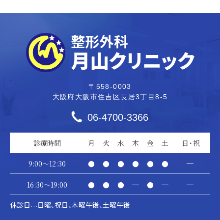
〒558-0003
大阪府大阪市住吉区長居3丁目8-5
06-4700-3366
診療時間
月
火
水
木
金
土
日・祝
9:00～12:30
●
●
●
●
●
●
―
16:30～19:00
●
●
●
―
●
―
―
休診日
日曜、祝日、木曜午後、土曜午後
…