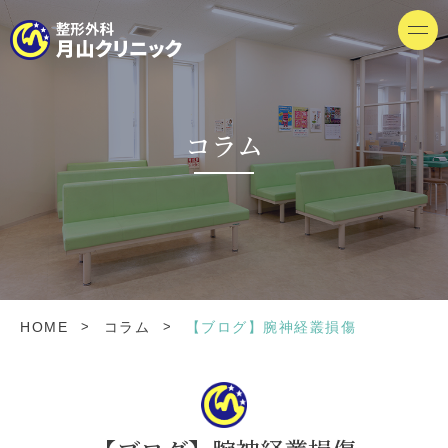
コラム
>
>
HOME
コラム
【ブログ】腕神経叢損傷