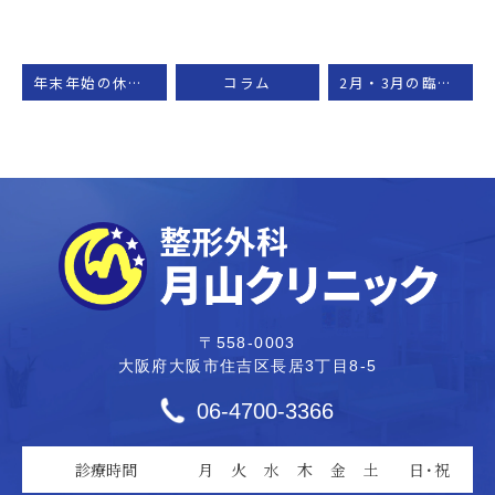
年末年始の休診日のお知らせ
コラム
2月・3月の臨時休診のお知らせ
〒558-0003
大阪府大阪市住吉区長居3丁目8-5
06-4700-3366
診療時間
月
火
水
木
金
土
日・祝