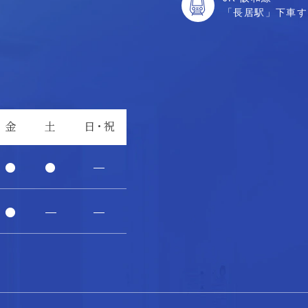
「長居駅」下車す
金
土
日・祝
●
●
―
●
―
―