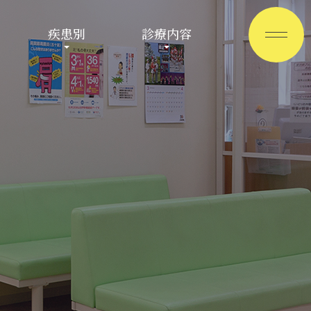
【ブ
疾患別
診療内容
ロ
グ】
整
形
外
科
の
専
門
医
に
つ
い
て